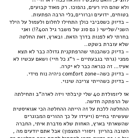
ולא שהם היו רעים, נהפוכו. רק מאוד קבועים,
בטוחים, ידועים וברורים,בלי הרבה הפתעות.
– בדיוק כשסביבי כולן התחילו לחלום ולעמול על הילד
השני/שלישי ( גם סוג של משבר גיל ה40?!) ואני
בחרתי לא לפנות בדרך הזאת. ובארץ, זאת החלטה
שלא עוברת בשקט..
– בדיוק כשהבנתי שהרפתקנית גדולה כבר לא תצא
ממני (גרתי בגבעתיים – ר"ג כל חיי) ושאם עכשיו לא
אעיז… זה כנראה כבר לא יקרה.
– בדיוק כשה-comfort zone ניהיה נוח מידי.
– בדיוק כשהייתי צריכה שינוי.
אז ליומולדת 40 שלי קיבלתי ויזה לארה"ב ותחילתה
של הרפתקה חדשה.
ההחלטה ללכת על זה הייתה ההחלטה הכי אגואיסטית
שעשיתי בחיים (ויעידו על כך ההורים המבוגרים
שהשארתי בארץ, האחות שלא מדברת איתי, החברה
הטובה בהריון ויסורי המצפון) אבל אתם יודעים מה ,