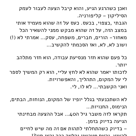
ואכן כשהרגע הגיע, והוא קיבל הצעה לעבור לעמק
הסיליקון – קליפורניה.
הגבתי ,כצפוי, בכעס. כעס על זה שהוא מעמיד אותי
במצב הזה, על זה שהוא מבקש ממני להשאיר הכל
מאחור- הורים, חברים, משפחה, עסק… אמרתי לא (!)
ושוב לא, לא, ואז הסכמתי להקשיב…
כל פעם שהוא חזר מנסיעת עבודה, הוא חזר מתלהב
יותר.
לזכותו יאמר שהוא לא לחץ עליי, הוא רק המשיך לספר
לי על המקום, התהליך, והאפשרויות.
ואני הקשבתי… לא לו, לי.
לא השתכנעתי בגלל יופיו של המקום, הנוחות, הבתים,
הנימוס, החנויות…
תקראו לזה משבר גיל ה40… אבל ההצעה מבחינתי
הגיעה בדיוק בזמן.
– בדיוק כשהתחלתי לתהות אם זה מה שיש לחיים
להציע, והאם מעכשיו והלאה ככה יראו חיי?!