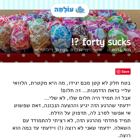
»
«
forty sucks ?!
מאי 2014 ::
אישי
ימי הולדת
יצירה
רילוקיישן
Save
בטח חלק לא קטן מכם יגידו, מה היא מקטרת, הלוואי
עליי כזאת הזדמנות… זה חלום!
אבל זה תמיד היה חלום שלו, לא שלי…
ידעתי שהרגע הזה יגיע וההצעה הנכונה, זאת שפשוט
אי אפשר לסרב לה, תדפוק על הדלת.
תמיד פחדתי מהרגע הזה, לא רציתי להתמודד עם
השאלה. ידעתי שאני לא רוצה (!) וידעתי עד כמה הוא
רוצה.