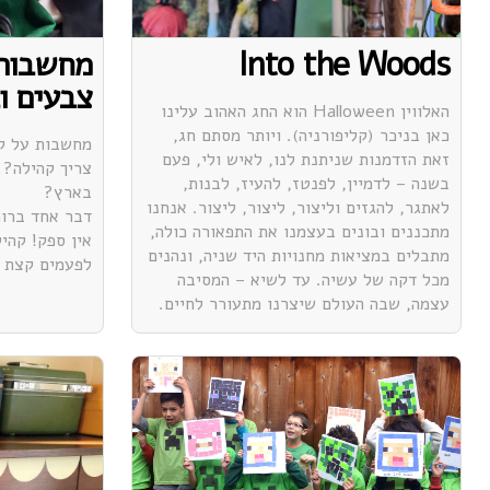
Into the Woods
מחשבות 
צבעים ו
האלווין Halloween הוא החג האהוב עלינו
כאן בניכר (קליפורניה). ויותר מסתם חג,
מחשבות על קה
זאת הזדמנות שניתנת לנו, לאיש ולי, פעם
צריך קהילה? 
בשנה – לדמיין, לפנטז, להעיז, לבנות,
בארץ?
לאתגר, להגזים וליצור, ליצור, ליצור. אנחנו
דבר אחד ברור
מתכננים ובונים בעצמנו את התפאורה כולה,
אין ספק! קהי
מתבלים במציאות מחנויות היד שניה, ונהנים
לפעמים קצת ח
מכל דקה של עשיה. עד לשיא – המסיבה
עצמה, שבה העולם שיצרנו מתעורר לחיים.