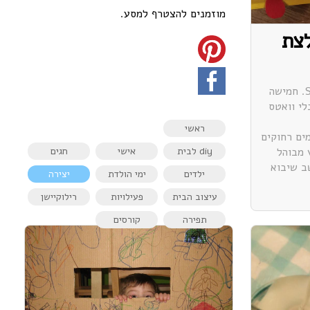
מוזמנים להצטרף למסע.
לצת
השבוע אור יצא לScience Camp. חמישה
לי וואטס
ראשי
ים רחוקים
 מבוהל
diy לבית
אישי
חגים
ב שיבוא
ילדים
ימי הולדת
יצירה
עיצוב הבית
פעילויות
רילוקיישן
תפירה
קורסים