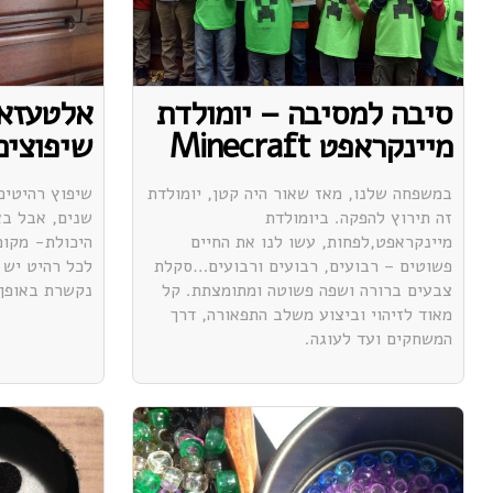
סיבה למסיבה – יומולדת
אלטעזאכ
מיינקראפט Minecraft
שיפוצים,
במשפחה שלנו, מאז שאור היה קטן, יומולדת
שיפוץ רהיטים
זה תירוץ להפקה. ביומולדת
שנים, אבל בא
מיינקראפט,לפחות, עשו לנו את החיים
היכולת- מקום
פשוטים – רבועים, רבועים ורבועים…סקלת
לכל רהיט יש 
צבעים ברורה ושפה פשוטה ומתומצתת. קל
נקשרת באופן 
מאוד לזיהוי וביצוע משלב התפאורה, דרך
המשחקים ועד לעוגה.