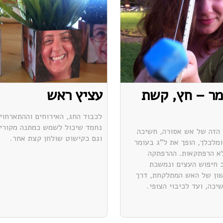
מר – חץ, קשת
עציץ ראש
לכבוד החג, האירוחים וההתארחויו
נחמד שיכול לשמש כמתנה מקורית
הזה של אש אסורה, חשיכה
וגם כקישוט שולחן קצת אחר.
ומלכלך, הופך את ל"ג בעומר
א הרפתקאות. ההרפתקה
 חיפוש העצים ונמשכת
ון של האש המתלקחת, דרך
כה, ועד לכיבוי הצופי.