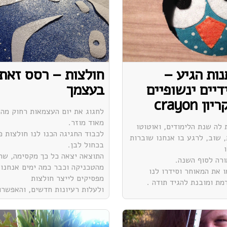
נות הגיע –
חולצות – רסס זאת
דיים ינשופיים
בעצמך
 crayon
לחגוג את יום העצמאות רחוק מהב
מאוד מוזר.
 לה שנת הלימודים, ואוטוטו
לכבוד החגיגה הכנו לנו חולצות פ
, שוב, לרגע בו אנחנו שוברות
בכחול לבן.
התוצאה יצאה כל כך מקסימה, שה
רה לסוף השנה.
מהטכניקה וכבר כמה ימים אנחנו 
ו את המאוחר וסידרו לנו
מפסיקים לייצר חולצות
מת ומובנת להגיד תודה .
ולעלות רעיונות חדשים, והאפשרו
כיד הדמיון.