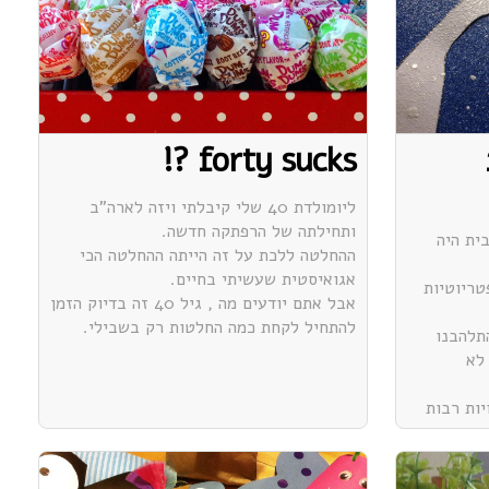
forty sucks ?!
ליומולדת 40 שלי קיבלתי ויזה לארה"ב
ותחילתה של הרפתקה חדשה.
ית היה
ההחלטה ללכת על זה הייתה ההחלטה הכי
אגואיסטית שעשיתי בחיים.
טריוטיות
אבל אתם יודעים מה , גיל 40 זה בדיוק הזמן
להתחיל לקחת כמה החלטות רק בשבילי.
תלהבנו
לא
יות רבות