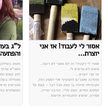
אסור לי לעבוד! אז אני
ל"ג בעו
יוצרת…
והפתעה
אסור לי לעבוד! זה לא שאני לא רוצה…
משהו בשילוב 
פשוט לא מרשים לי.
ותפו"א שרוף 
אז אני יוצרת…
לחג קסום ומל
מזמינה אתכן/ם להצטרף אלי למסע הזה,
מתחילה בשלב
ומבטיחה שיהיה בו קצת מכל דבר – קצת על
מהניצוץ הראש
המקום החדש, קצת עליי, והרבה יצירה,
המשחקים בחשי
תפירה, שיפוץ והתנסויות חדשות .