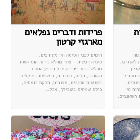
ת
פרידות ודברים נפלאים
מארגזי קרטון
מה
הימים לפני הטיסה היו מטורפים.
לאזורנו.
סערה רגשית – פחד מהלא נודע, התרגשות
ניין
מהלא נודע. פרידה מכל הידוע המוכר
ובמקביל
והאהוב, הבית, החברים, המשפחה. מוקפים
פנסים,
באנשים אהובים, עצובים, חלקם כועסים,
הות מי
כולם שמחים בשבילך, אבל…
 השאננים.