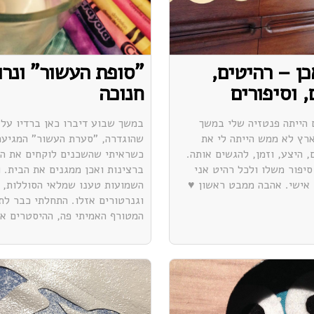
ן – רהיטים,
"סופת העשור" ונרו
 וסיפורים
חנוכה
 הייתה פנטזיה שלי במשך
במשך שבוע דיברו כאן ברדיו על 
רץ לא ממש הייתה לי את
שהוגדרה, "סערת העשור" המגיעה 
, היצע, וזמן, להגשים אותה.
כשראיתי שהשכנים לוקחים את הע
סיפור משלו ולכל רהיט אני
ברצינות ואכן ממגנים את הבית. 
אישי. אהבה ממבט ראשון ♥
השמועות טענו שמלאי הסוללות, 
וגנרטורים אזלו. התחלתי כבר לת
המטורף האמיתי פה, ההיסטרים או