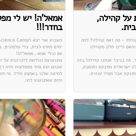
על קהילה,
אמאל'ה! יש לי מפ
בית.
בחדר!!!
ילה – מה זאת קהילה? למה
והאם היינו חלק מקהילה
ימים מחוץ לבית, בלי טלפונים, ב
אפ ובלי אמא…אמאל'ה!!
, פה בניכר אנחנו קהילה! בזה
מתגעגעת וגולשת לזכרונות על ימ
לה ישראלית מחבקת ותומכת,
שבהם הוא פחד ממפלצות והיה רץ
ונקת אבל תמיד עוזרת.
למיטה שלנו באמצע הליל. מי חש
היום שאתגעגע לזה.