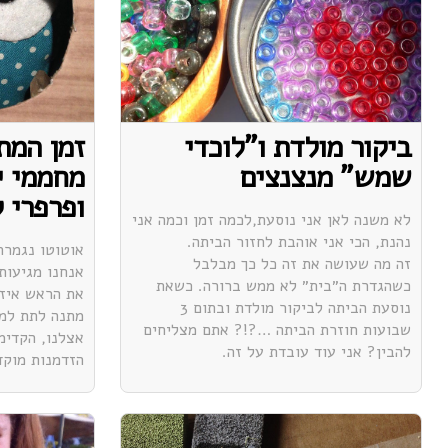
ביקור מולדת ו"לוכדי
זמן המת
שמש" מנצנצים
מחממי י
ופרפרי קריון
לא משנה לאן אני נוסעת,לכמה זמן וכמה אני
נהנת, הכי אני אוהבת לחזור הביתה.
אוטוטו נגמרת
זה מה שעושה את זה כל כך מבלבל
אנחנו מגיעות
כשהגדרת ה״בית״ לא ממש ברורה. כשאת
את הראש איזו
נוסעת הביתה לביקור מולדת ובתום 3
מתנה לתת למו
שבועות חוזרת הביתה …?!? אתם מצליחים
אצלנו, הקדימ
להבין? אני עוד עובדת על זה.
הזדמנות מוקד