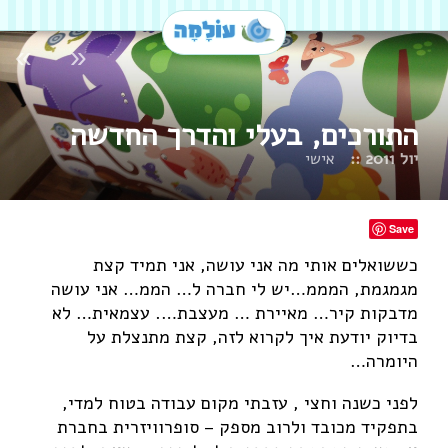
»
«
התורכים, בעלי והדרך החדשה
יול 2011 ::
אישי
Save
כששואלים אותי מה אני עושה, אני תמיד קצת
מגמגמת, המממ…יש לי חברה ל… הממ… אני עושה
מדבקות קיר… מאיירת … מעצבת…. עצמאית… לא
בדיוק יודעת איך לקרוא לזה, קצת מתנצלת על
היומרה…
לפני כשנה וחצי , עזבתי מקום עבודה בטוח למדי,
בתפקיד מכובד ולרוב מספק – סופרוויזרית בחברת