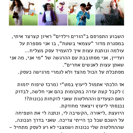
השבוע התפרסם ב"הורים וילדים" ראיון קצרצר איתי,
במסגרת מדור "עצמאי בשטח", בו אני מספרת על
עולמה ונותנת עצות איך להעמיד עסק מצליח…
ועדיין, אני מסתובבת עם ההרגשה של "מי אני, מה אני
שאתן עצות לאנשים אחרים".
מסתכלת על הכול מהצד ולא לגמרי מרגישה כעסק.
אז הלכתי אתמול ליעוץ במט"י (מרכז טיפוח יזמות
) לקבל קצת עזרה במקומות בהם אני חלשה, לבדוק
האם הצעדים וההחלטות שאני לוקחות נכונות?!
נכנסתי ליעוץ ויצאתי מחוזקת.
היועצת ,ליאורה ,הקשיבה לי, ונתנה לי את הטפיחה
על השכם שכל כך הייתי צריכה. שאני בדרך הנכונה,
שההחלטות שלי נכונות ושמצבי לא רע לעסק מתחיל –