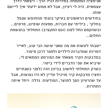
אנימציה המתמחה בסדרות לגיל הרך- ויצאתי לדרך
עצמאית. היה לי רעיון, אבל לא ממש ידעתי איך ליישם
אותו.
בחודשים הראשונים בעיקר נהנתי מהחופש שנפל
בחלקי , ביליתי עם חברות, מסעות שופינג, סרטים…
וכשהקסם החל לפוג (וגם התקציב) התחלתי בהגשמת
החלום…
ישבתי לעשות את מה שאני עושה הכי טוב, לאייר
דמויות שמדברות לילדים ולספר דרכן סיפור.
במדבקות הקיר מצאתי את הפורמט המתאים לי,
שיביא את שני הדברים לידי ביטוי.
כשרק התחלתי לחשוב בכיוון הזה (לפני כשנתיים
וחצי) מדבקות קיר מויניל עדיין לא היו נפוצות, אבל
עד שהרעיון הפך למוצר, המודעות גדלה ויחד איתה
התחרות.