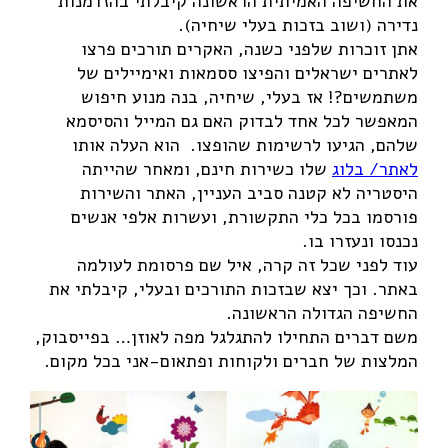
את החשיפה האמיתית הראשונה קיבלתי בהזדמנות
נדירה (ושוב בזכות בעלי שיחיה).
אתן זוכרות שלפני כשנה, האקרים תורכים פרצו
לאתרים ישראלים והפיצו ססמאות ואימיילים של
משתמשים?! אז בעלי, שיחיה, בנה מנוע חיפוש
המאפשר לכל אחד לבדוק האם גם המייל והסיסמא
שלהם, הגיעו לרשימות שהופצו. הוא העלה אותו
לאתר/ בלוג
שלו כשירות חינם, ומאחר שהייתה
היסטריה לא קטנה סביב העניין, האתר והשירות
פורסמו בכל כלי התקשורת, ועשרות אלפי אנשים
נכנסו ונעזרו בו.
עוד לפני שכל זה קרה, איל שם פרסומת לעולמה
באתר. וכך יצא שבזכות התורכים ובעלי, קיבלתי את
החשיפה הגדולה הראשונה.
משם דברים התחילו להתגלגל מפה לאוזן… בפייסבוק,
המלצות של חברים ולקוחות ופתאום-אני בכל מקום.