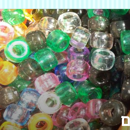
»
«
ם