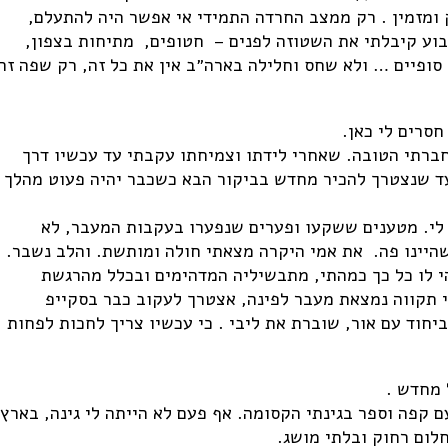
ק ומזמין . רק ממצב החרדה התמידי אי אפשר היה להתעלם,
בוע קיבלתי את השטוזה לפנים – חטופים, מתיחות בצפון,
ן סופיים … ולא שחס וחלילה בארה״ב אין את כל זה, רק שפה זה
חסרים לי כאן.
ברתי הטובה. שאחרי לידתו וצמיחתו עקבתי עד עכשיו דרך
עד שנצטרך להכיר מחדש בביקור הבא כשכבר יהיה פעוט מהלך
לי. מטענים ששקעו ופערים שנפערו בעקבות המעבר, לא
היינו פה. את אמי היקרה מצאתי חולה ומותשת. והלב נשבר.
י לו כל כך כמהתי, מתבשיליה המדהימים ובכלל מהרגשת
 תקווה נמצאת מעבר לפינה, אצטרך לעקוב כבר בסקייפ
חוד עם אור, שוברת את ליבי . כי עכשיו צריך לחכות לפחות
 מחדש .
ם קפה וספר בגינתי הקסומה. אף פעם לא הייתה לי גינה, בארץ
חלום רחוק ובלתי מושג.