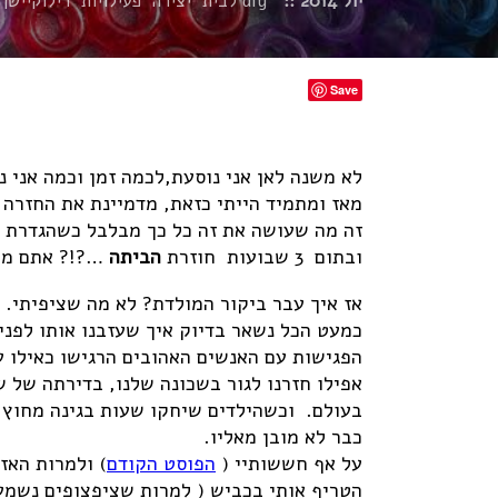
יול 2014 ::
diy לבית
יצירה
פעילויות
רילוקיישן
Save
לא משנה לאן אני נוסעת,לכמה זמן וכמה אני נ
מאז ומתמיד הייתי כזאת, מדמיינת את החזרה
זה מה שעושה את זה כל כך מבלבל כשהגדרת 
ובתום 3 שבועות חוזרת
הביתה
…?!? אתם מצל
אז איך עבר ביקור המולדת? לא מה שציפיתי.
כמעט הכל נשאר בדיוק איך שעזבנו אותו לפני כ-9 חודשים, עם שינויים קוסמטיים קטנים
הפגישות עם האנשים האהובים הרגישו כאילו עז
אפילו חזרנו לגור בשכונה שלנו, בדירתה של
בעולם. וכשהילדים שיחקו שעות בגינה מחוץ לב
כבר לא מובן מאליו.
על אף חששותיי (
הפוסט הקודם
) ולמרות האז
הטריף אותי בכביש ( למרות שציפצופים נשמע