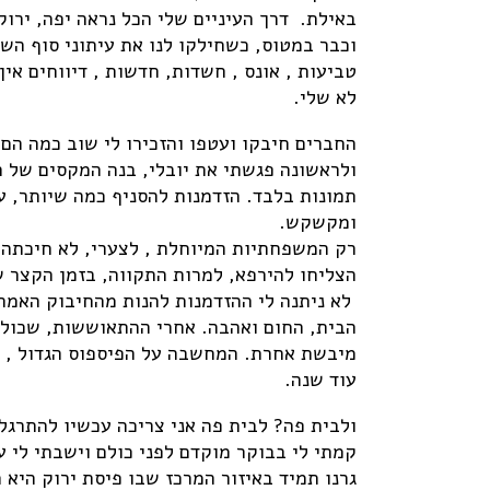
באילת. דרך העיניים שלי הכל נראה יפה, ירו
וכבר במטוס, כשחילקו לנו את עיתוני סוף הש
טביעות , אונס , חשדות, חדשות , דיווחים אי
לא שלי.
החברים חיבקו ועטפו והזכירו לי שוב כמה הם 
ולראשונה פגשתי את יובלי, בנה המקסים של ח
תמונות בלבד. הזדמנות להסניף כמה שיותר, 
ומקשקש.
רק המשפחתיות המיוחלת , לצערי, לא חיכתה 
הצליחו להירפא, למרות התקווה, בזמן הקצר ש
לא ניתנה לי ההזדמנות להנות מהחיבוק האמה
הבית, החום ואהבה. אחרי ההתאוששות, שכולי
מיבשת אחרת. המחשבה על הפיספוס הגדול , בי
עוד שנה.
ולבית פה? לבית פה אני צריכה עכשיו להתרגל
קמתי לי בבוקר מוקדם לפני כולם וישבתי לי ע
גרנו תמיד באיזור המרכז שבו פיסת ירוק היא 