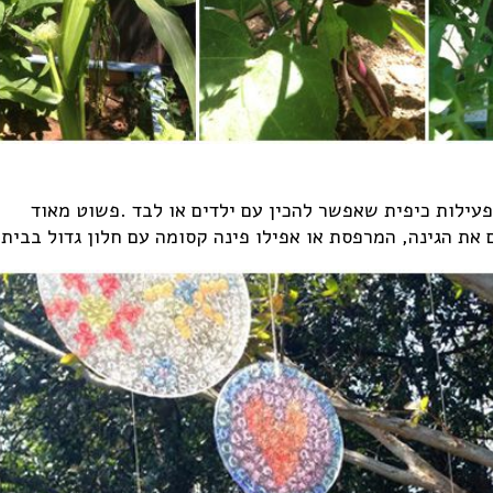
sun c) המנצנצים הם פעילות כיפית שאפשר להכין עם ילדים או לבד .פשוט מאוד
ת הגינה, המרפסת או אפילו פינה קסומה עם חלון גדול בבית.