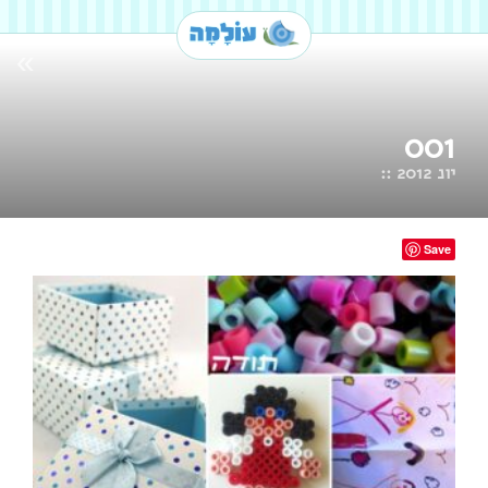
»
001
יונ 2012 ::
Save